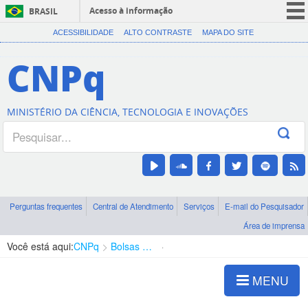
Acesso à informação
BRASIL
CORONAVÍRUS (COVID-19)
ACESSIBILIDADE
ALTO CONTRASTE
MAPA DO SITE
Participe
CNPq
Serviços
Legislação
MINISTÉRIO DA CIÊNCIA, TECNOLOGIA E INOVAÇÕES
Canais
Perguntas frequentes
Central de Atendimento
Serviços
E-mail do Pesquisador
Área de imprensa
Você está aqui:
CNPq
Bolsas e Auxílios Vigentes
Projetos de Pesquisa
MENU