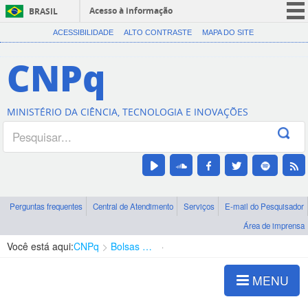
Acesso à informação
BRASIL
CORONAVÍRUS (COVID-19)
ACESSIBILIDADE
ALTO CONTRASTE
MAPA DO SITE
Participe
CNPq
Serviços
Legislação
MINISTÉRIO DA CIÊNCIA, TECNOLOGIA E INOVAÇÕES
Canais
Perguntas frequentes
Central de Atendimento
Serviços
E-mail do Pesquisador
Área de imprensa
Você está aqui:
CNPq
Bolsas e Auxílios Vigentes
Projetos de Pesquisa
MENU