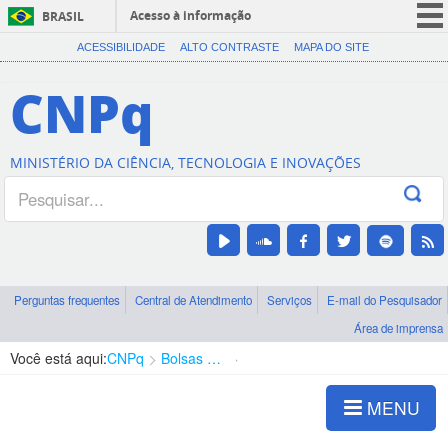
Acesso à informação
BRASIL
CORONAVÍRUS (COVID-19)
ACESSIBILIDADE
ALTO CONTRASTE
MAPA DO SITE
Participe
CNPq
Serviços
Legislação
MINISTÉRIO DA CIÊNCIA, TECNOLOGIA E INOVAÇÕES
Canais
Perguntas frequentes
Central de Atendimento
Serviços
E-mail do Pesquisador
Área de imprensa
Você está aqui:
CNPq
Bolsas e Auxílios Vigentes
Projetos de Pesquisa
MENU