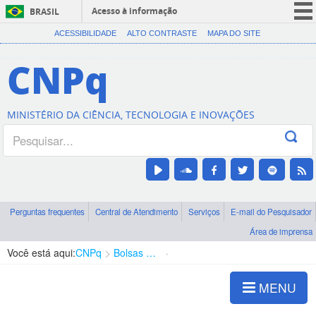
Acesso à informação
BRASIL
CORONAVÍRUS (COVID-19)
ACESSIBILIDADE
ALTO CONTRASTE
MAPA DO SITE
Participe
CNPq
Serviços
Legislação
MINISTÉRIO DA CIÊNCIA, TECNOLOGIA E INOVAÇÕES
Canais
Perguntas frequentes
Central de Atendimento
Serviços
E-mail do Pesquisador
Área de imprensa
Você está aqui:
CNPq
Bolsas e Auxílios Vigentes
Projetos de Pesquisa
MENU