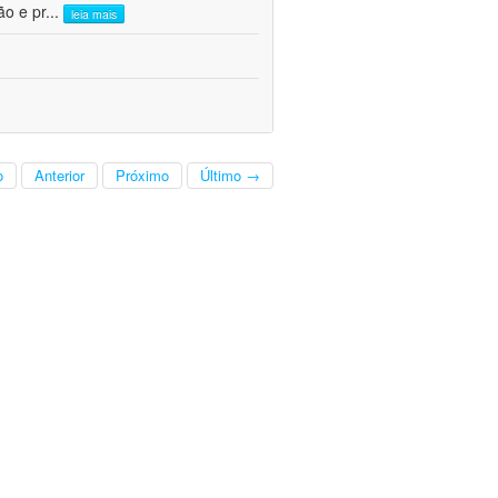
ão e pr
...
leia mais
o
Anterior
Próximo
Último →