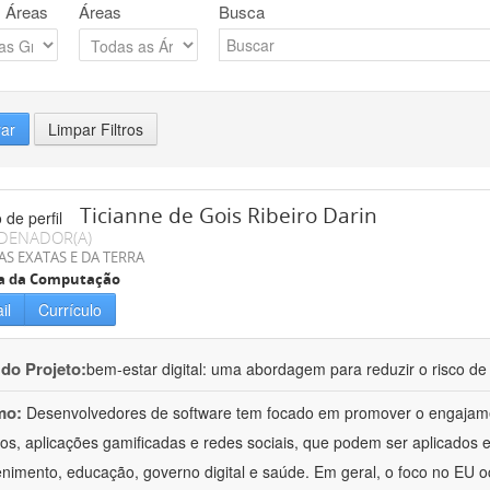
 Áreas
Áreas
Busca
rar
Limpar Filtros
Ticianne de Gois Ribeiro Darin
DENADOR(A)
AS EXATAS E DA TERRA
ia da Computação
il
Currículo
 do Projeto:
bem-estar digital: uma abordagem para reduzir o risco de 
mo:
Desenvolvedores de software tem focado em promover o engajame
os, aplicações gamificadas e redes sociais, que podem ser aplicados 
enimento, educação, governo digital e saúde. Em geral, o foco no EU 