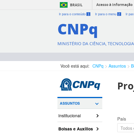
Acesso à informação
BRASIL
Ir para o conteúdo
1
Ir para o menu
2
Ir pa
CNPq
MINISTÉRIO DA CIÊNCIA, TECNOLOGI
Você está aqui:
CNPq
Assuntos
B
Pro
ASSUNTOS
Institucional
País
Bolsas e Auxílios