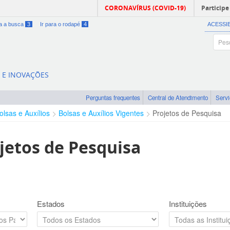
CORONAVÍRUS (COVID-19)
Participe
ra a busca
3
Ir para o rodapé
4
ACESSI
A E INOVAÇÕES
Perguntas frequentes
Central de Atendimento
Serv
olsas e Auxílios
Bolsas e Auxílios Vigentes
Projetos de Pesquisa
jetos de Pesquisa
Estados
Instituições