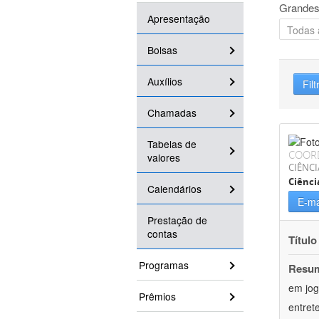
Grandes
Apresentação
Bolsas
Auxílios
Filt
Chamadas
Tabelas de
COOR
valores
CIÊNCI
Ciênc
Calendários
E-ma
Prestação de
contas
Título
Programas
Resu
em jog
Prêmios
entret