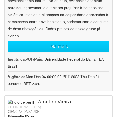
envelhecimento natural. No entanto, evidências apontam
para seu agravamento e maiores prejuízos à homeostase
sistêmica, mediante alterações na adiposidade associadas à
combinação entre envelhecimento, sedentarismo e consumo
de dieta obesogênica. Dados prévios do nosso grupo já
eviden
...
leia mais
Instituição/UF/País:
Universidade Federal da Bahia - BA -
Brasil
Vigência:
Mon Dec 04 00:00:00 BRT 2023-Thu Dec 31
00:00:00 BRT 2026
Amilton Vieira
COORDENADOR(A)
CIÊNCIAS DA SAÚDE
Educação Física