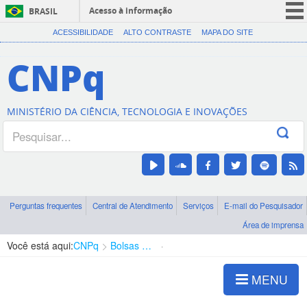
Acesso à informação
BRASIL
CORONAVÍRUS (COVID-19)
ACESSIBILIDADE
ALTO CONTRASTE
MAPA DO SITE
Participe
CNPq
Serviços
Legislação
MINISTÉRIO DA CIÊNCIA, TECNOLOGIA E INOVAÇÕES
Canais
Perguntas frequentes
Central de Atendimento
Serviços
E-mail do Pesquisador
Área de imprensa
Você está aqui:
CNPq
Bolsas e Auxílios Vigentes
Projetos de Pesquisa
MENU