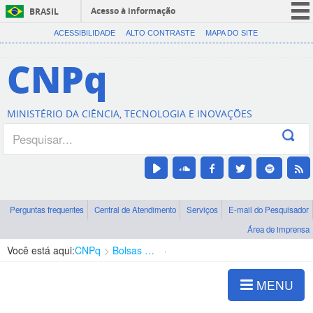
Acesso à informação
BRASIL
CORONAVÍRUS (COVID-19)
ACESSIBILIDADE
ALTO CONTRASTE
MAPA DO SITE
Participe
CNPq
Serviços
Legislação
MINISTÉRIO DA CIÊNCIA, TECNOLOGIA E INOVAÇÕES
Canais
Perguntas frequentes
Central de Atendimento
Serviços
E-mail do Pesquisador
Área de imprensa
Você está aqui:
CNPq
Bolsas e Auxílios Vigentes
Projetos de Pesquisa
MENU