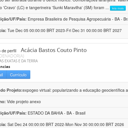
ro 'Cravo' (LC) e tangerineira 'Sunki Maravilha' (SM) foram
...
leia mais
uição/UF/País:
Empresa Brasileira de Pesquisa Agropecuária - BA - Bra
cia:
Tue Dec 05 00:00:00 BRT 2023-Fri Dec 31 00:00:00 BRT 2027
Acácia Bastos Couto Pinto
DENADOR(A)
AS EXATAS E DA TERRA
ncias
il
Currículo
 do Projeto:
expogeo virtual: popularizando a educação geocientífica a
mo:
Vide projeto anexo
uição/UF/País:
ESTADO DA BAHIA - BA - Brasil
cia:
Sat Dec 24 00:00:00 BRT 2022-Mon Nov 30 00:00:00 BRT 2026