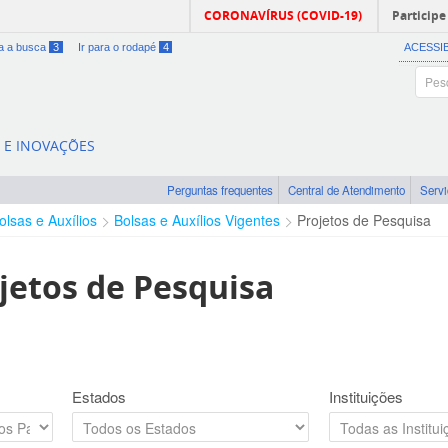
CORONAVÍRUS (COVID-19)
Participe
ra a busca
3
Ir para o rodapé
4
ACESSI
A E INOVAÇÕES
Perguntas frequentes
Central de Atendimento
Serv
olsas e Auxílios
Bolsas e Auxílios Vigentes
Projetos de Pesquisa
jetos de Pesquisa
Estados
Instituições