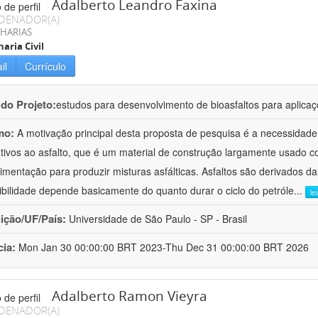
Adalberto Leandro Faxina
DENADOR(A)
HARIAS
aria Civil
il
Currículo
 do Projeto:
estudos para desenvolvimento de bioasfaltos para aplic
mo:
A motivação principal desta proposta de pesquisa é a necessidade
ativos ao asfalto, que é um material de construção largamente usado 
imentação para produzir misturas asfálticas. Asfaltos são derivados da
ibilidade depende basicamente do quanto durar o ciclo do petróle
...
le
uição/UF/País:
Universidade de São Paulo - SP - Brasil
cia:
Mon Jan 30 00:00:00 BRT 2023-Thu Dec 31 00:00:00 BRT 2026
Adalberto Ramon Vieyra
DENADOR(A)