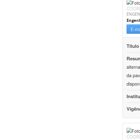
COOR
ENGEN
Engenh
E-ma
Título
Resu
altern
da pav
dispon
Instit
Vigên
COOR