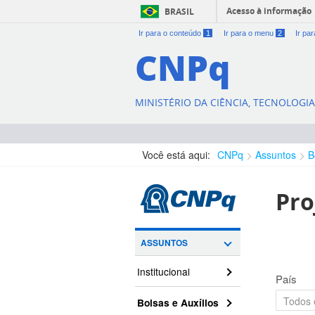
Acesso à informação
BRASIL
Ir para o conteúdo
1
Ir para o menu
2
Ir pa
CNPq
MINISTÉRIO DA CIÊNCIA, TECNOLOGI
Você está aqui:
CNPq
Assuntos
B
Pro
ASSUNTOS
Institucional
País
Bolsas e Auxílios