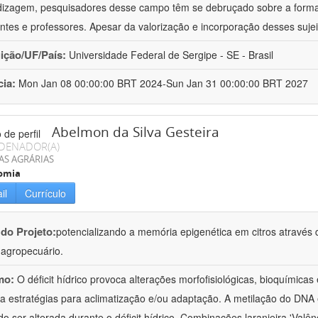
izagem, pesquisadores desse campo têm se debruçado sobre a formaç
ntes e professores. Apesar da valorização e incorporação desses sujei
uição/UF/País:
Universidade Federal de Sergipe - SE - Brasil
cia:
Mon Jan 08 00:00:00 BRT 2024-Sun Jan 31 00:00:00 BRT 2027
Abelmon da Silva Gesteira
DENADOR(A)
AS AGRÁRIAS
omia
il
Currículo
 do Projeto:
potencializando a memória epigenética em citros através d
o agropecuário.
mo:
O déficit hídrico provoca alterações morfofisiológicas, bioquímica
 a estratégias para aclimatização e/ou adaptação. A metilação do DNA 
o ser alterada durante o déficit hídrico. Combinações laranjeira 'Valên