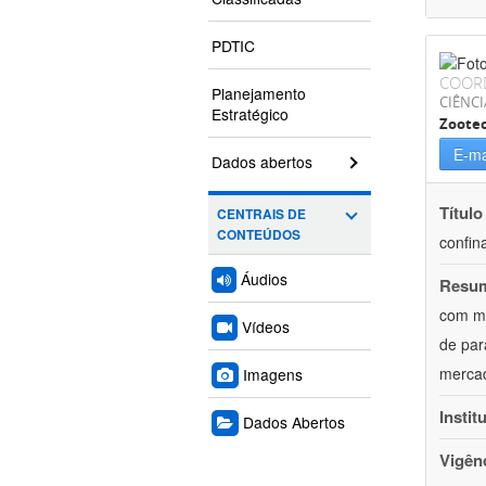
PDTIC
COOR
Planejamento
CIÊNCI
Estratégico
Zoote
E-ma
Dados abertos
Título
CENTRAIS DE
CONTEÚDOS
confin
Áudios
Resu
com mú
Vídeos
de par
mercad
Imagens
Instit
Dados Abertos
Vigên