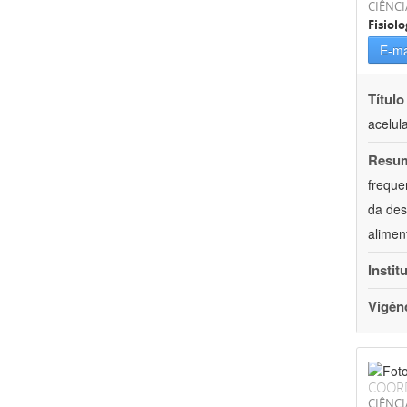
CIÊNCI
Fisiolo
E-ma
Título
acelul
Resu
freque
da des
alimen
Instit
Vigên
COOR
CIÊNCI