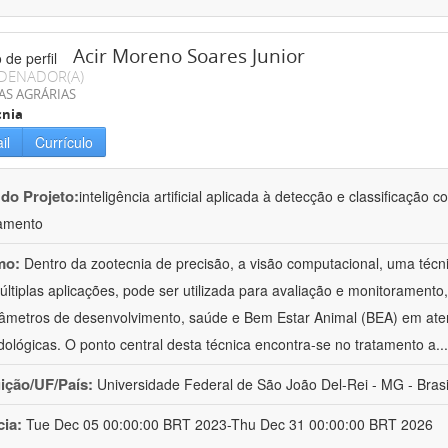
Acir Moreno Soares Junior
DENADOR(A)
AS AGRÁRIAS
cnia
il
Currículo
 do Projeto:
inteligência artificial aplicada à detecção e classificaçã
amento
mo:
Dentro da zootecnia de precisão, a visão computacional, uma técni
ltiplas aplicações, pode ser utilizada para avaliação e monitoramento, 
âmetros de desenvolvimento, saúde e Bem Estar Animal (BEA) em ate
ológicas. O ponto central desta técnica encontra-se no tratamento a
..
uição/UF/País:
Universidade Federal de São João Del-Rei - MG - Brasi
cia:
Tue Dec 05 00:00:00 BRT 2023-Thu Dec 31 00:00:00 BRT 2026