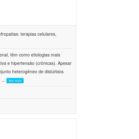
ropatias: terapias celulares,
enal, têm como etiologias mais
iva e hipertensão (crônicas). Apesar
junto heterogêneo de distúrbios
e
...
leia mais