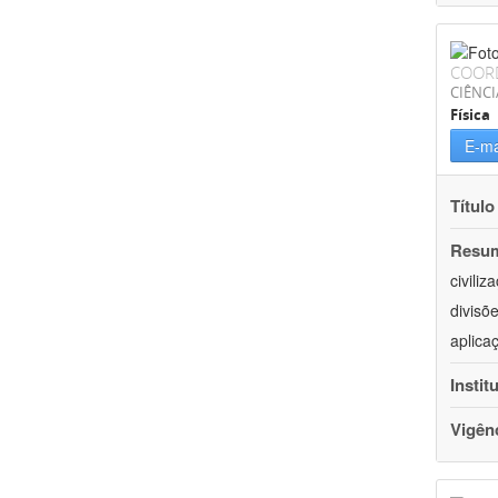
COOR
CIÊNCI
Física
E-ma
Título
Resu
civili
divisõ
aplica
Instit
Vigên