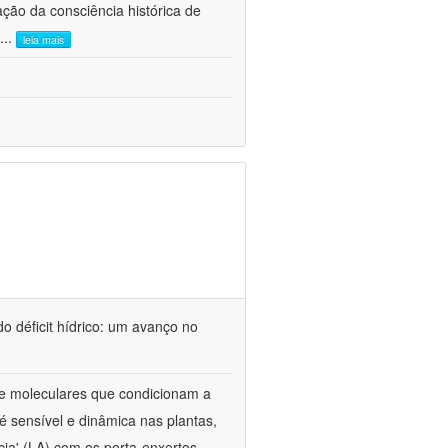
ão da consciência histórica de
...
leia mais
o déficit hídrico: um avanço no
s e moleculares que condicionam a
é sensível e dinâmica nas plantas,
cia' (LA) com os porta-enxertos