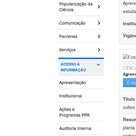
Aprend
Popularização da
Ciência
estuda
Comunicação
Instit
Vigên
Parcerias
Serviços
COOR
ACESSO À
CIÊNCI
INFORMAÇÃO
Agron
Apresentação
E-ma
Institucional
Título
cultiv
Ações e
Programas PPA
Resu
planta
Auditoria Interna
podend