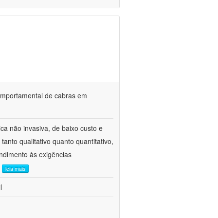
o comportamental de cabras em
ca não invasiva, de baixo custo e
tanto qualitativo quanto quantitativo,
ndimento às exigências
.
leia mais
l