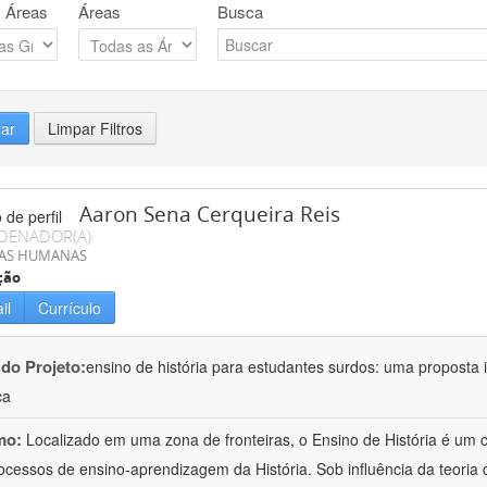
 Áreas
Áreas
Busca
rar
Limpar Filtros
Aaron Sena Cerqueira Reis
DENADOR(A)
IAS HUMANAS
ção
il
Currículo
 do Projeto:
ensino de história para estudantes surdos: uma proposta i
ca
mo:
Localizado em uma zona de fronteiras, o Ensino de História é um
ocessos de ensino-aprendizagem da História. Sob influência da teoria d