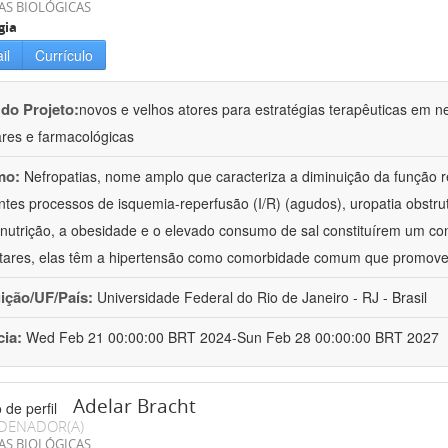
AS BIOLÓGICAS
gia
il
Currículo
 do Projeto:
novos e velhos atores para estratégias terapêuticas em nef
ares e farmacológicas
mo:
Nefropatias, nome amplo que caracteriza a diminuição da função r
ntes processos de isquemia-reperfusão (I/R) (agudos), uropatia obstrut
nutrição, a obesidade e o elevado consumo de sal constituírem um con
tares, elas têm a hipertensão como comorbidade comum que promov
uição/UF/País:
Universidade Federal do Rio de Janeiro - RJ - Brasil
cia:
Wed Feb 21 00:00:00 BRT 2024-Sun Feb 28 00:00:00 BRT 2027
Adelar Bracht
DENADOR(A)
AS BIOLÓGICAS