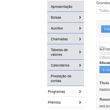
Grandes
Apresentação
Bolsas
Auxílios
Filt
Chamadas
Tabelas de
COOR
valores
CIÊNC
Educa
Calendários
E-ma
Prestação de
contas
Título
históri
Programas
Resu
Prêmios
aos pr