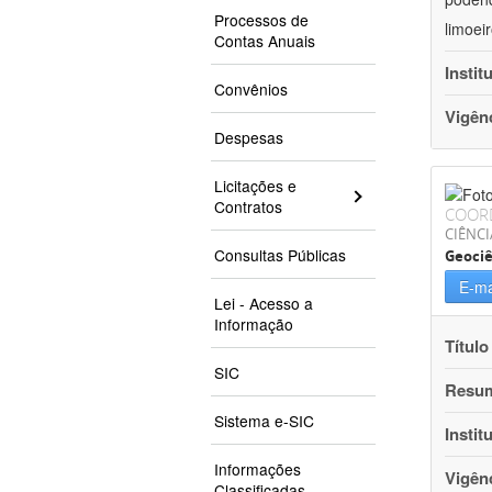
Processos de
limoei
Contas Anuais
Instit
Convênios
Vigên
Despesas
Licitações e
Contratos
COOR
CIÊNCI
Consultas Públicas
Geociê
E-ma
Lei - Acesso a
Informação
Título
SIC
Resu
Sistema e-SIC
Instit
Informações
Vigên
Classificadas