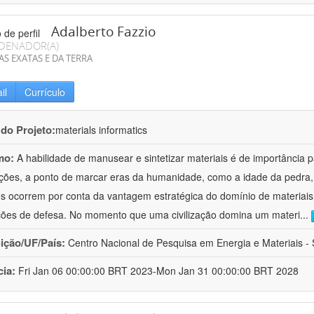
Adalberto Fazzio
DENADOR(A)
AS EXATAS E DA TERRA
il
Currículo
 do Projeto:
materials informatics
mo:
A habilidade de manusear e sintetizar materiais é de importância 
zações, a ponto de marcar eras da humanidade, como a idade da pedra, 
es ocorrem por conta da vantagem estratégica do domínio de materiais,
ções de defesa. No momento que uma civilização domina um materi
...
uição/UF/País:
Centro Nacional de Pesquisa em Energia e Materiais - S
cia:
Fri Jan 06 00:00:00 BRT 2023-Mon Jan 31 00:00:00 BRT 2028