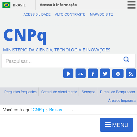
Acesso à informação
BRASIL
CORONAVÍRUS (COVID-19)
ACESSIBILIDADE
ALTO CONTRASTE
MAPA DO SITE
Participe
CNPq
Serviços
Legislação
MINISTÉRIO DA CIÊNCIA, TECNOLOGIA E INOVAÇÕES
Canais
Perguntas frequentes
Central de Atendimento
Serviços
E-mail do Pesquisador
Área de imprensa
Você está aqui:
CNPq
Bolsas e Auxílios Vigentes
Projetos de Pesquisa
MENU