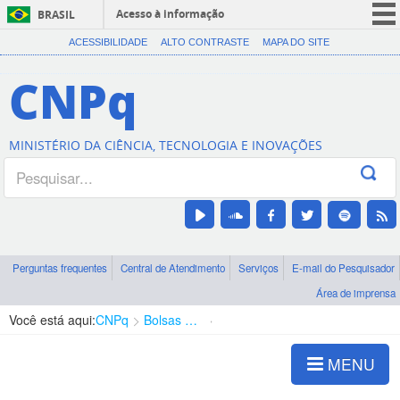
Acesso à informação
BRASIL
CORONAVÍRUS (COVID-19)
ACESSIBILIDADE
ALTO CONTRASTE
MAPA DO SITE
Participe
CNPq
Serviços
Legislação
MINISTÉRIO DA CIÊNCIA, TECNOLOGIA E INOVAÇÕES
Canais
Perguntas frequentes
Central de Atendimento
Serviços
E-mail do Pesquisador
Área de imprensa
Você está aqui:
CNPq
Bolsas e Auxílios Vigentes
Projetos de Pesquisa
MENU