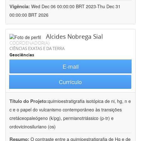
Vigência:
Wed Dec 06 00:00:00 BRT 2023-Thu Dec 31
00:00:00 BRT 2026
Alcides Nobrega Sial
COORDENADOR(A)
CIÊNCIAS EXATAS E DA TERRA
Geociências
E-mail
Currículo
Título do Projeto:
quimioestratigrafia isotópica de ni, hg, n e
c e o papel do vulcanismo contemporâneo às transições
cretáceopaleógeno (k/pg), permianotriássico (p-tr) e
ordovicinosiluriano (os)
Resumo:
O contraste entre a quimioestratigrafia de Hg e de