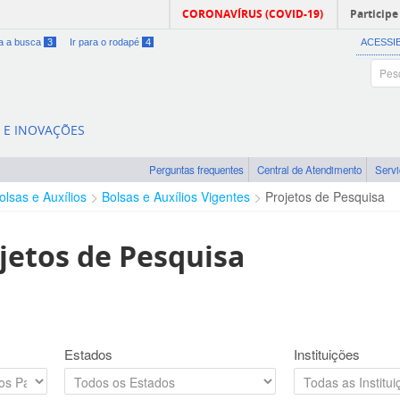
CORONAVÍRUS (COVID-19)
Participe
ra a busca
3
Ir para o rodapé
4
ACESSI
A E INOVAÇÕES
Perguntas frequentes
Central de Atendimento
Serv
olsas e Auxílios
Bolsas e Auxílios Vigentes
Projetos de Pesquisa
jetos de Pesquisa
Estados
Instituições