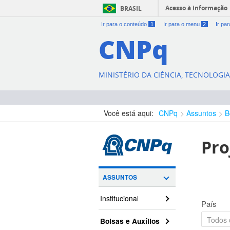
Acesso à informação
BRASIL
Ir para o conteúdo
1
Ir para o menu
2
Ir pa
CNPq
MINISTÉRIO DA CIÊNCIA, TECNOLOGI
Você está aqui:
CNPq
Assuntos
B
Pro
ASSUNTOS
Institucional
País
Bolsas e Auxílios