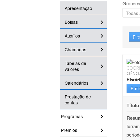
Grandes
Apresentação
Bolsas
Auxílios
Filt
Chamadas
Tabelas de
COOR
valores
CIÊNC
Histór
Calendários
E-ma
Prestação de
contas
Título
Programas
Resu
ferram
Prêmios
períod