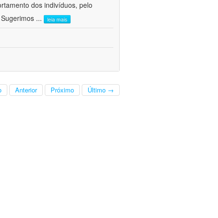
ortamento dos indivíduos, pelo
. Sugerimos
...
leia mais
o
Anterior
Próximo
Último →