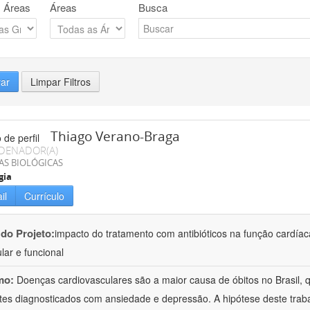
 Áreas
Áreas
Busca
rar
Limpar Filtros
Thiago Verano-Braga
DENADOR(A)
AS BIOLÓGICAS
gia
il
Currículo
 do Projeto:
impacto do tratamento com antibióticos na função cardía
lar e funcional
mo:
Doenças cardiovasculares são a maior causa de óbitos no Brasil,
tes diagnosticados com ansiedade e depressão. A hipótese deste trabal