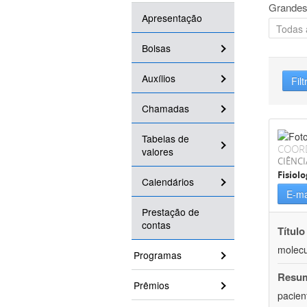
Grandes
Apresentação
Bolsas
Auxílios
Filt
Chamadas
Tabelas de
COOR
valores
CIÊNCI
Fisiolo
Calendários
E-ma
Prestação de
contas
Título
molecu
Programas
Resu
Prêmios
pacien