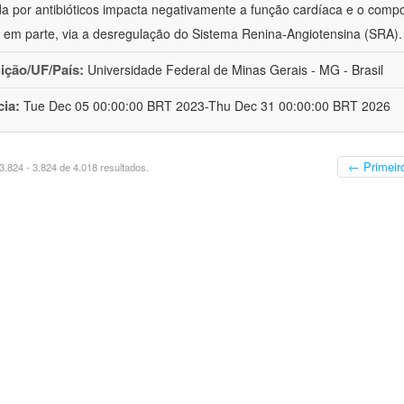
da por antibióticos impacta negativamente a função cardíaca e o comp
em parte, via a desregulação do Sistema Renina-Angiotensina (SRA)
uição/UF/País:
Universidade Federal de Minas Gerais - MG - Brasil
cia:
Tue Dec 05 00:00:00 BRT 2023-Thu Dec 31 00:00:00 BRT 2026
← Primeir
.824 - 3.824 de 4.018 resultados.