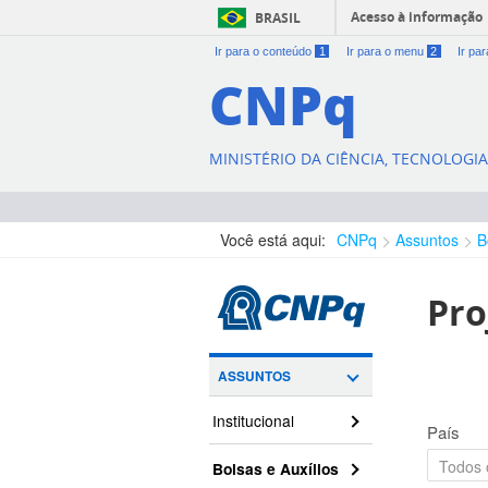
Acesso à informação
BRASIL
Ir para o conteúdo
1
Ir para o menu
2
Ir pa
CNPq
MINISTÉRIO DA CIÊNCIA, TECNOLOGI
Você está aqui:
CNPq
Assuntos
B
Pro
ASSUNTOS
Institucional
País
Bolsas e Auxílios