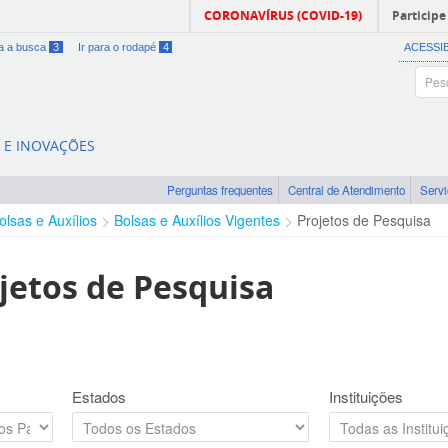
CORONAVÍRUS (COVID-19)
Participe
ra a busca
3
Ir para o rodapé
4
ACESSI
A E INOVAÇÕES
Perguntas frequentes
Central de Atendimento
Serv
olsas e Auxílios
Bolsas e Auxílios Vigentes
Projetos de Pesquisa
jetos de Pesquisa
Estados
Instituições