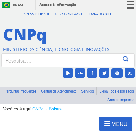
Acesso à informação
BRASIL
CORONAVÍRUS (COVID-19)
ACESSIBILIDADE
ALTO CONTRASTE
MAPA DO SITE
Participe
CNPq
Serviços
Legislação
MINISTÉRIO DA CIÊNCIA, TECNOLOGIA E INOVAÇÕES
Canais
Perguntas frequentes
Central de Atendimento
Serviços
E-mail do Pesquisador
Área de imprensa
Você está aqui:
CNPq
Bolsas e Auxílios Vigentes
Projetos de Pesquisa
MENU