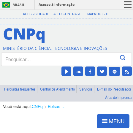
Acesso à informação
BRASIL
CORONAVÍRUS (COVID-19)
ACESSIBILIDADE
ALTO CONTRASTE
MAPA DO SITE
Participe
CNPq
Serviços
Legislação
MINISTÉRIO DA CIÊNCIA, TECNOLOGIA E INOVAÇÕES
Canais
Perguntas frequentes
Central de Atendimento
Serviços
E-mail do Pesquisador
Área de imprensa
Você está aqui:
CNPq
Bolsas e Auxílios Vigentes
Projetos de Pesquisa
MENU