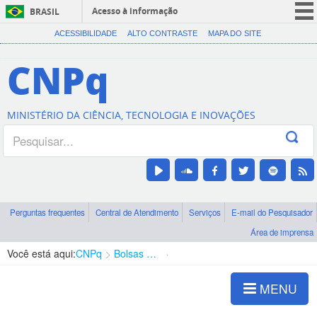
Acesso à informação
BRASIL
CORONAVÍRUS (COVID-19)
ACESSIBILIDADE
ALTO CONTRASTE
MAPA DO SITE
Participe
CNPq
Serviços
Legislação
MINISTÉRIO DA CIÊNCIA, TECNOLOGIA E INOVAÇÕES
Canais
Perguntas frequentes
Central de Atendimento
Serviços
E-mail do Pesquisador
Área de imprensa
Você está aqui:
CNPq
Bolsas e Auxílios Vigentes
Projetos de Pesquisa
MENU