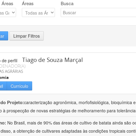
 Áreas
Áreas
Busca
rar
Limpar Filtros
Tiago de Souza Marçal
DENADOR(A)
AS AGRÁRIAS
omia
il
Currículo
 do Projeto:
caracterização agronômica, morfofisiológica, bioquímica e
o à prospecção de novas estratégias de melhoramento para tolerância
mo:
No Brasil, mais de 90% das áreas de cultivo de batata ainda são o
 disso, a obtenção de cultivares adaptadas às condições tropicais con