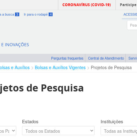
CORONAVÍRUS (COVID-19)
Participe
ra a busca
3
Ir para o rodapé
4
ACESSI
A E INOVAÇÕES
Perguntas frequentes
Central de Atendimento
Serv
olsas e Auxílios
Bolsas e Auxílios Vigentes
Projetos de Pesquisa
jetos de Pesquisa
Estados
Instituições