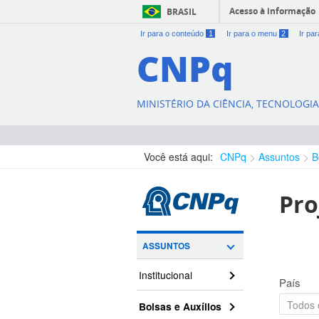
Acesso à informação
BRASIL
Ir para o conteúdo
1
Ir para o menu
2
Ir pa
CNPq
MINISTÉRIO DA CIÊNCIA, TECNOLOGI
Você está aqui:
CNPq
Assuntos
B
Pro
ASSUNTOS
Institucional
País
Bolsas e Auxílios