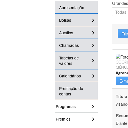
Grandes
Apresentação
Bolsas
Auxílios
Filt
Chamadas
Tabelas de
COOR
valores
CIÊNCI
Agron
Calendários
E-ma
Prestação de
contas
Título
visand
Programas
Resu
Prêmios
Diante