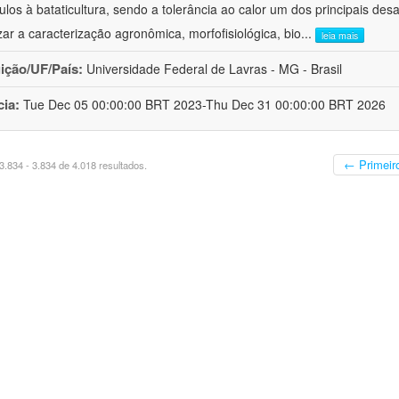
ulos à bataticultura, sendo a tolerância ao calor um dos principais desa
izar a caracterização agronômica, morfofisiológica, bio
...
leia mais
uição/UF/País:
Universidade Federal de Lavras - MG - Brasil
cia:
Tue Dec 05 00:00:00 BRT 2023-Thu Dec 31 00:00:00 BRT 2026
← Primeir
.834 - 3.834 de 4.018 resultados.