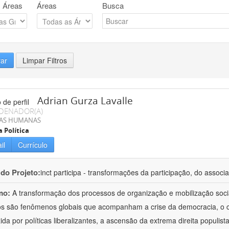
 Áreas
Áreas
Busca
rar
Limpar Filtros
Adrian Gurza Lavalle
DENADOR(A)
IAS HUMANAS
a Política
il
Currículo
 do Projeto:
inct participa - transformações da participação, do associa
mo:
A transformação dos processos de organização e mobilização soci
tos são fenômenos globais que acompanham a crise da democracia, o cr
ida por políticas liberalizantes, a ascensão da extrema direita populist