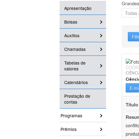
Grandes
Apresentação
Bolsas
Auxílios
Filt
Chamadas
Tabelas de
COOR
valores
CIÊNC
Ciênci
Calendários
E-ma
Prestação de
contas
Título
Programas
Resu
confli
Prêmios
produz