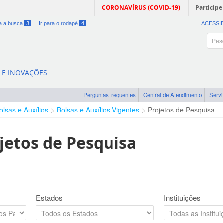
CORONAVÍRUS (COVID-19)
Participe
ra a busca
3
Ir para o rodapé
4
ACESSI
A E INOVAÇÕES
Perguntas frequentes
Central de Atendimento
Serv
olsas e Auxílios
Bolsas e Auxílios Vigentes
Projetos de Pesquisa
jetos de Pesquisa
Estados
Instituições