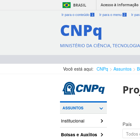
Acesso à informação
BRASIL
Ir para o conteúdo
1
Ir para o menu
2
Ir pa
CNPq
MINISTÉRIO DA CIÊNCIA, TECNOLOGI
Você está aqui:
CNPq
Assuntos
B
Pro
ASSUNTOS
Institucional
País
Bolsas e Auxílios