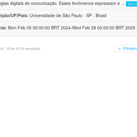
ogias digitais de comunicação. Esses fenômenos expressam e
...
leia m
uição/UF/País:
Universidade de São Paulo - SP - Brasil
cia:
Mon Feb 05 00:00:00 BRT 2024-Wed Feb 28 00:00:00 BRT 2029
← Primeir
8 - 18 de 4.019 resultados.