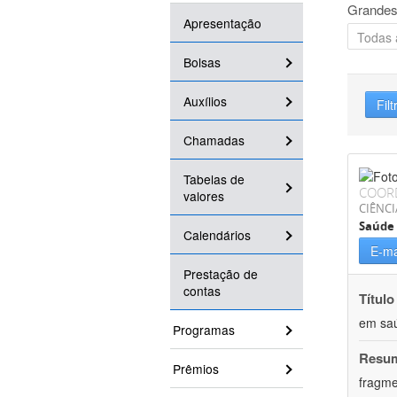
Grandes
Apresentação
Bolsas
Auxílios
Filt
Chamadas
Tabelas de
COOR
valores
CIÊNCI
Saúde 
Calendários
E-ma
Prestação de
contas
Título
em saú
Programas
Resu
Prêmios
fragme