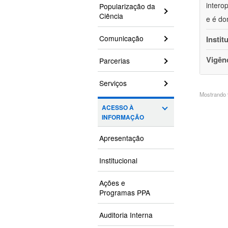
intero
Popularização da
Ciência
e é do
Comunicação
Instit
Vigên
Parcerias
Serviços
Mostrando 9
ACESSO À
INFORMAÇÃO
Apresentação
Institucional
Ações e
Programas PPA
Auditoria Interna