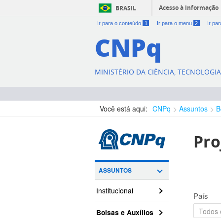
Acesso à informação
BRASIL
Ir para o conteúdo
1
Ir para o menu
2
Ir pa
CNPq
MINISTÉRIO DA CIÊNCIA, TECNOLOGI
Você está aqui:
CNPq
Assuntos
B
Pro
ASSUNTOS
Institucional
País
Bolsas e Auxílios