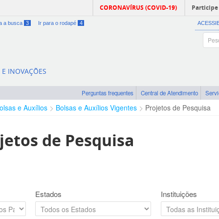
CORONAVÍRUS (COVID-19)
Participe
ra a busca
3
Ir para o rodapé
4
ACESSI
A E INOVAÇÕES
Perguntas frequentes
Central de Atendimento
Serv
olsas e Auxílios
Bolsas e Auxílios Vigentes
Projetos de Pesquisa
jetos de Pesquisa
Estados
Instituições