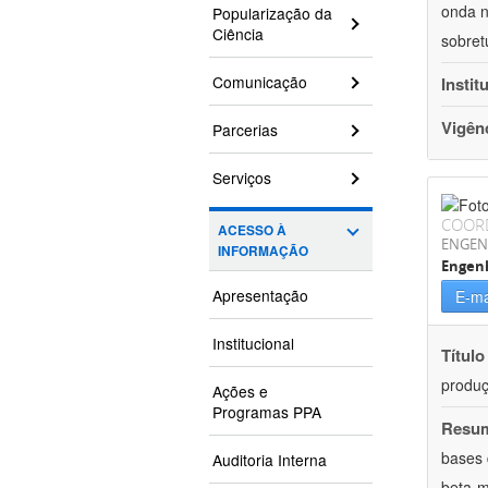
onda n
Popularização da
Ciência
sobret
Comunicação
Instit
Vigên
Parcerias
Serviços
COOR
ACESSO À
ENGEN
INFORMAÇÃO
Engenh
Apresentação
E-ma
Institucional
Título
produç
Ações e
Programas PPA
Resu
bases 
Auditoria Interna
beta-m