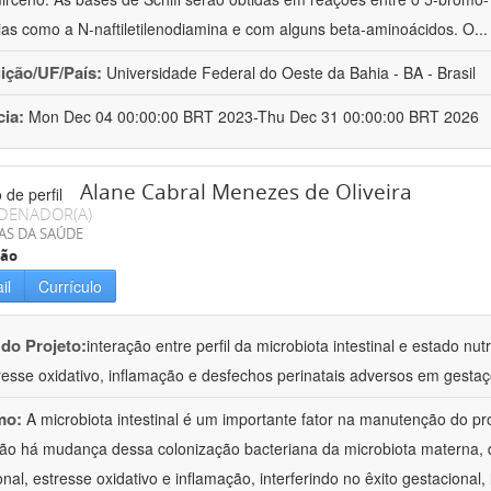
ias como a N-naftiletilenodiamina e com alguns beta-aminoácidos. O
..
uição/UF/País:
Universidade Federal do Oeste da Bahia - BA - Brasil
cia:
Mon Dec 04 00:00:00 BRT 2023-Thu Dec 31 00:00:00 BRT 2026
Alane Cabral Menezes de Oliveira
DENADOR(A)
AS DA SAÚDE
ção
il
Currículo
 do Projeto:
interação entre perfil da microbiota intestinal e estado n
resse oxidativo, inflamação e desfechos perinatais adversos em gest
mo:
A microbiota intestinal é um importante fator na manutenção do 
ão há mudança dessa colonização bacteriana da microbiota materna, q
ional, estresse oxidativo e inflamação, interferindo no êxito gestaciona