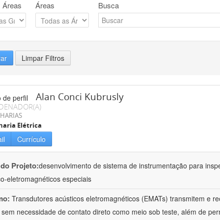
 Áreas
Áreas
Busca
rar
Limpar Filtros
Alan Conci Kubrusly
DENADOR(A)
HARIAS
aria Elétrica
il
Currículo
 do Projeto:
desenvolvimento de sistema de instrumentação para inspe
co-eletromagnéticos especiais
mo:
Transdutores acústicos eletromagnéticos (EMATs) transmitem e r
 sem necessidade de contato direto como meio sob teste, além de perm