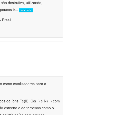
ão destrutiva, utilizando,
poucos tr
...
leia mais
 Brasil
uso como catalisadores para a
s de íons Fe(II), Co(II) e Ni(II) com
 do estireno e de terpenos como o
1-salicilaldeído com aminas