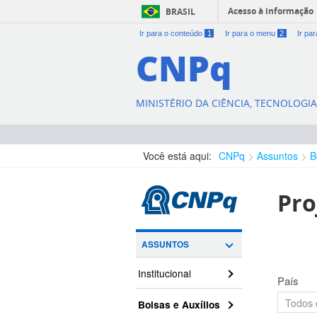
Acesso à informação
BRASIL
Ir para o conteúdo
1
Ir para o menu
2
Ir pa
CNPq
MINISTÉRIO DA CIÊNCIA, TECNOLOGI
Você está aqui:
CNPq
Assuntos
B
Pro
ASSUNTOS
Institucional
País
Bolsas e Auxílios