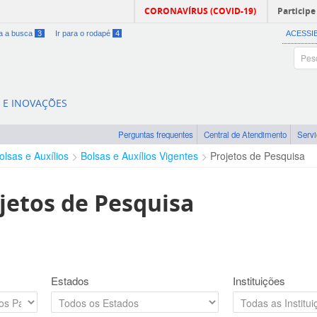
CORONAVÍRUS (COVID-19)
Participe
ra a busca
3
Ir para o rodapé
4
ACESSI
A E INOVAÇÕES
Perguntas frequentes
Central de Atendimento
Serv
olsas e Auxílios
Bolsas e Auxílios Vigentes
Projetos de Pesquisa
jetos de Pesquisa
Estados
Instituições