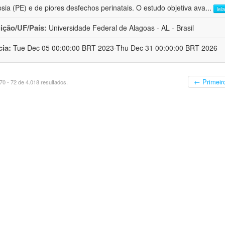
sia (PE) e de piores desfechos perinatais. O estudo objetiva ava
...
lei
uição/UF/País:
Universidade Federal de Alagoas - AL - Brasil
cia:
Tue Dec 05 00:00:00 BRT 2023-Thu Dec 31 00:00:00 BRT 2026
← Primeir
0 - 72 de 4.018 resultados.