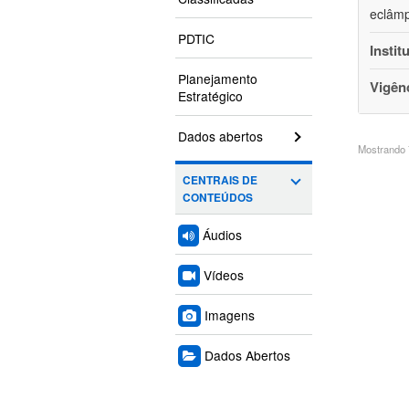
eclâmp
PDTIC
Instit
Planejamento
Vigên
Estratégico
Dados abertos
Mostrando 7
CENTRAIS DE
CONTEÚDOS
Áudios
Vídeos
Imagens
Dados Abertos