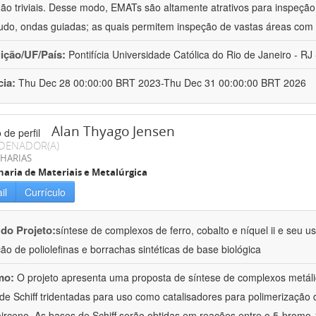
ão triviais. Desse modo, EMATs são altamente atrativos para inspeção n
udo, ondas guiadas; as quais permitem inspeção de vastas áreas com 
uição/UF/País:
Pontifícia Universidade Católica do Rio de Janeiro - RJ -
cia:
Thu Dec 28 00:00:00 BRT 2023-Thu Dec 31 00:00:00 BRT 2026
Alan Thyago Jensen
DENADOR(A)
HARIAS
aria de Materiais e Metalúrgica
il
Currículo
 do Projeto:
síntese de complexos de ferro, cobalto e níquel ii e seu 
ão de poliolefinas e borrachas sintéticas de base biológica
mo:
O projeto apresenta uma proposta de síntese de complexos metálico
de Schiff tridentadas para uso como catalisadores para polimerização
irceno. As bases de Schiff serão obtidas em reações entre o 5-bromo-