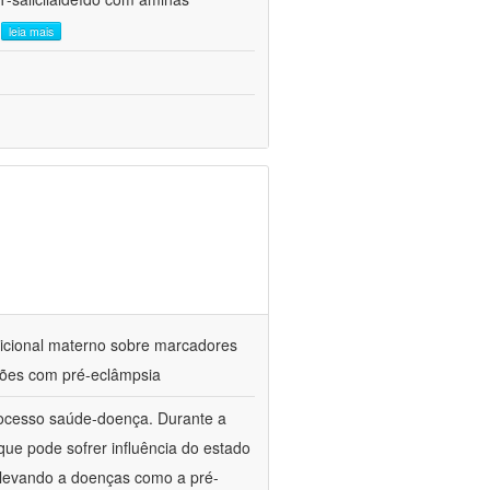
.
leia mais
utricional materno sobre marcadores
ações com pré-eclâmpsia
processo saúde-doença. Durante a
ue pode sofrer influência do estado
l, levando a doenças como a pré-