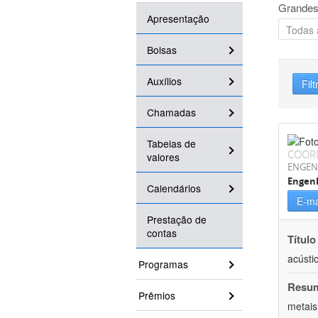
Grandes
Apresentação
Bolsas
Auxílios
Filt
Chamadas
Tabelas de
COOR
valores
ENGEN
Engenh
Calendários
E-ma
Prestação de
contas
Título
acústi
Programas
Resu
Prêmios
metais