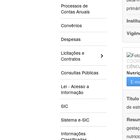
Processos de
primár
Contas Anuais
Instit
Convênios
Vigên
Despesas
Licitações e
Contratos
COOR
CIÊNCI
Consultas Públicas
Nutri
E-ma
Lei - Acesso a
Informação
Título
SIC
de est
Resu
Sistema e-SIC
gestaç
Informações
nutric
Classificadas