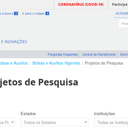
CORONAVÍRUS (COVID-19)
Participe
ra a busca
3
Ir para o rodapé
4
ACESSI
A E INOVAÇÕES
Perguntas frequentes
Central de Atendimento
Serv
olsas e Auxílios
Bolsas e Auxílios Vigentes
Projetos de Pesquisa
jetos de Pesquisa
Estados
Instituições