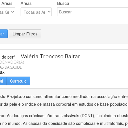
 Áreas
Áreas
Busca
rar
Limpar Filtros
Valéria Troncoso Baltar
DENADOR(A)
AS DA SAÚDE
ção
il
Currículo
 do Projeto:
o consumo alimentar como mediador na associação entre
or da pele e o índice de massa corporal em estudos de base populacio
mo:
As doenças crônicas não transmissíveis (DCNT), incluindo a obesi
 e no mundo. As causas da obesidade são complexas e multifatoriais, p