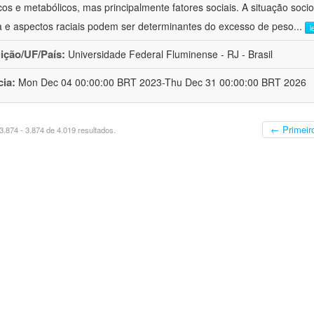
cos e metabólicos, mas principalmente fatores sociais. A situação soci
a e aspectos raciais podem ser determinantes do excesso de peso
...
l
uição/UF/País:
Universidade Federal Fluminense - RJ - Brasil
cia:
Mon Dec 04 00:00:00 BRT 2023-Thu Dec 31 00:00:00 BRT 2026
← Primeir
.874 - 3.874 de 4.019 resultados.