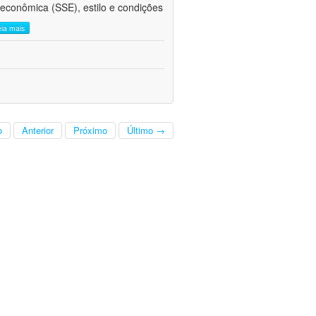
oeconômica (SSE), estilo e condições
eia mais
o
Anterior
Próximo
Último →