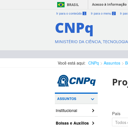
Acesso à informação
BRASIL
Ir para o conteúdo
1
Ir para o menu
2
Ir pa
CNPq
MINISTÉRIO DA CIÊNCIA, TECNOLOGI
Você está aqui:
CNPq
Assuntos
B
Pro
ASSUNTOS
Institucional
País
Bolsas e Auxílios