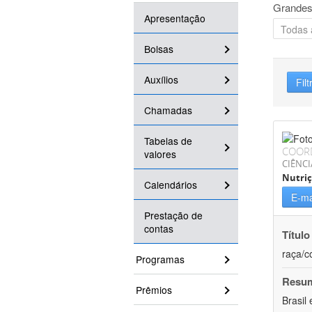
Grandes
Apresentação
Bolsas
Auxílios
Filt
Chamadas
Tabelas de
COOR
valores
CIÊNCI
Nutri
Calendários
E-ma
Prestação de
contas
Título
raça/c
Programas
Resu
Prêmios
Brasil