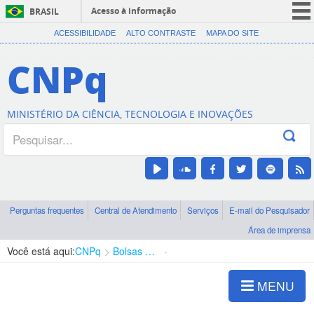
Acesso à informação
BRASIL
CORONAVÍRUS (COVID-19)
ACESSIBILIDADE
ALTO CONTRASTE
MAPA DO SITE
Participe
CNPq
Serviços
Legislação
MINISTÉRIO DA CIÊNCIA, TECNOLOGIA E INOVAÇÕES
Canais
Perguntas frequentes
Central de Atendimento
Serviços
E-mail do Pesquisador
Área de imprensa
Você está aqui:
CNPq
Bolsas e Auxílios Vigentes
Projetos de Pesquisa
MENU