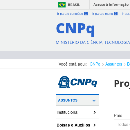
Acesso à informação
BRASIL
Ir para o conteúdo
1
Ir para o menu
2
Ir pa
CNPq
MINISTÉRIO DA CIÊNCIA, TECNOLOGI
Você está aqui:
CNPq
Assuntos
B
Pro
ASSUNTOS
Institucional
País
Bolsas e Auxílios