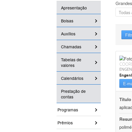
Grandes
Apresentação
Bolsas
Auxílios
Filt
Chamadas
Tabelas de
COOR
valores
ENGEN
Engenh
Calendários
E-ma
Prestação de
contas
Título
aplica
Programas
Resu
Prêmios
polimé