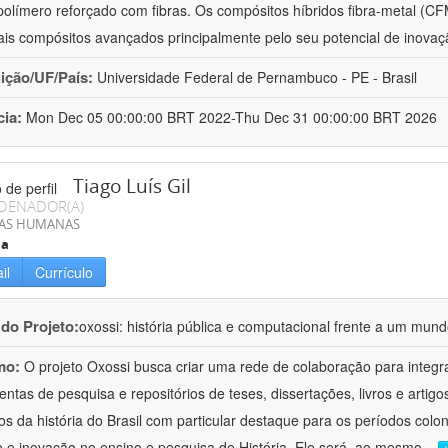
polímero reforçado com fibras. Os compósitos híbridos fibra-metal (C
ais compósitos avançados principalmente pelo seu potencial de inovaçã
uição/UF/País:
Universidade Federal de Pernambuco - PE - Brasil
cia:
Mon Dec 05 00:00:00 BRT 2022-Thu Dec 31 00:00:00 BRT 2026
Tiago Luís Gil
DENADOR(A)
IAS HUMANAS
ia
il
Currículo
 do Projeto:
oxossi: história pública e computacional frente a um mu
mo:
O projeto Oxossi busca criar uma rede de colaboração para integr
entas de pesquisa e repositórios de teses, dissertações, livros e arti
os da história do Brasil com particular destaque para os períodos colon
o e inovação no ensino e pesquisa de História. Ele será, ao mesmo
...