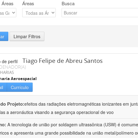
 Áreas
Áreas
Busca
rar
Limpar Filtros
Tiago Felipe de Abreu Santos
DENADOR(A)
HARIAS
aria Aeroespacial
il
Currículo
 do Projeto:
efeitos das radiações eletromagnéticas ionizantes em junt
das a aeronáutica visando a segurança operacional de voo
mo:
A tecnologia de união por soldagem ultrassônica (USW) é comumen
ricos e apresenta uma grande possibilidade na união metal/polímero o