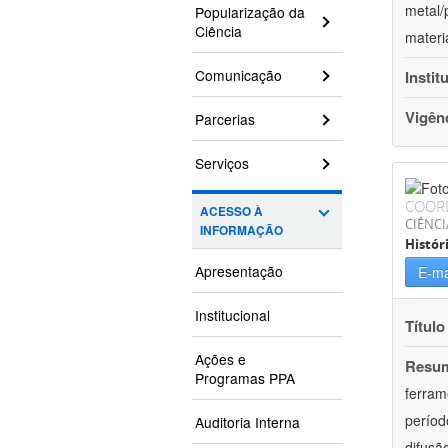
metal/
Popularização da
Ciência
materi
Comunicação
Instit
Vigên
Parcerias
Serviços
COOR
ACESSO À
CIÊNC
INFORMAÇÃO
Histór
Apresentação
E-ma
Institucional
Título
Ações e
Resu
Programas PPA
ferram
períod
Auditoria Interna
difusã