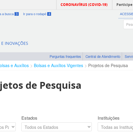
CORONAVÍRUS (COVID-19)
Participe
ra a busca
3
Ir para o rodapé
4
ACESSI
A E INOVAÇÕES
Perguntas frequentes
Central de Atendimento
Serv
olsas e Auxílios
Bolsas e Auxílios Vigentes
Projetos de Pesquisa
jetos de Pesquisa
Estados
Instituições