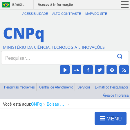
Acesso à informação
BRASIL
CORONAVÍRUS (COVID-19)
ACESSIBILIDADE
ALTO CONTRASTE
MAPA DO SITE
Participe
CNPq
Serviços
Legislação
MINISTÉRIO DA CIÊNCIA, TECNOLOGIA E INOVAÇÕES
Canais
Perguntas frequentes
Central de Atendimento
Serviços
E-mail do Pesquisador
Área de imprensa
Você está aqui:
CNPq
Bolsas e Auxílios Vigentes
Projetos de Pesquisa
MENU