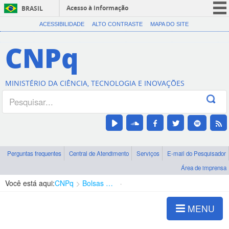
Acesso à informação
BRASIL
CORONAVÍRUS (COVID-19)
ACESSIBILIDADE
ALTO CONTRASTE
MAPA DO SITE
Participe
CNPq
Serviços
Legislação
MINISTÉRIO DA CIÊNCIA, TECNOLOGIA E INOVAÇÕES
Canais
Perguntas frequentes
Central de Atendimento
Serviços
E-mail do Pesquisador
Área de imprensa
Você está aqui:
CNPq
Bolsas e Auxílios Vigentes
Projetos de Pesquisa
MENU