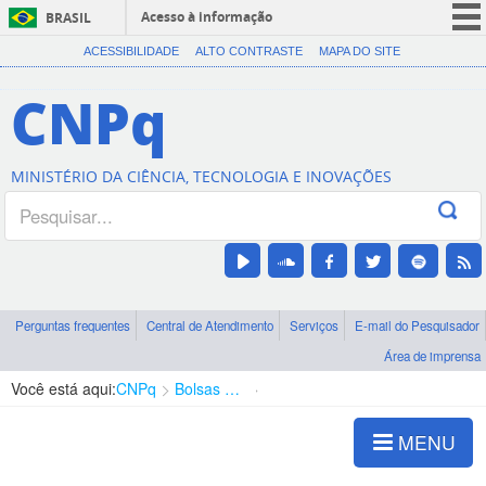
Acesso à informação
BRASIL
CORONAVÍRUS (COVID-19)
ACESSIBILIDADE
ALTO CONTRASTE
MAPA DO SITE
Participe
CNPq
Serviços
Legislação
MINISTÉRIO DA CIÊNCIA, TECNOLOGIA E INOVAÇÕES
Canais
Perguntas frequentes
Central de Atendimento
Serviços
E-mail do Pesquisador
Área de imprensa
Você está aqui:
CNPq
Bolsas e Auxílios Vigentes
Projetos de Pesquisa
MENU