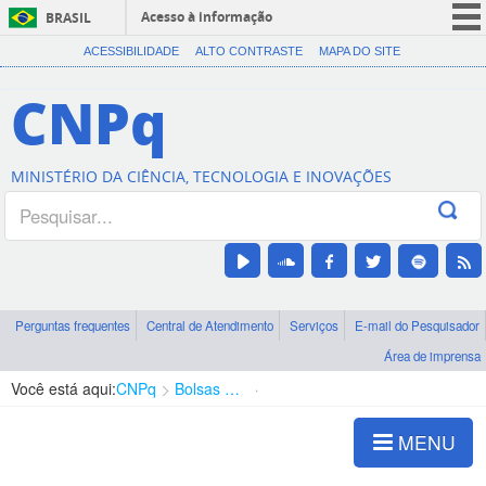
Acesso à informação
BRASIL
CORONAVÍRUS (COVID-19)
ACESSIBILIDADE
ALTO CONTRASTE
MAPA DO SITE
Participe
CNPq
Serviços
Legislação
MINISTÉRIO DA CIÊNCIA, TECNOLOGIA E INOVAÇÕES
Canais
Perguntas frequentes
Central de Atendimento
Serviços
E-mail do Pesquisador
Área de imprensa
Você está aqui:
CNPq
Bolsas e Auxílios Vigentes
Projetos de Pesquisa
MENU