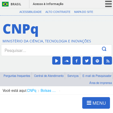
Acesso à informação
BRASIL
CORONAVÍRUS (COVID-19)
ACESSIBILIDADE
ALTO CONTRASTE
MAPA DO SITE
Participe
CNPq
Serviços
Legislação
MINISTÉRIO DA CIÊNCIA, TECNOLOGIA E INOVAÇÕES
Canais
Perguntas frequentes
Central de Atendimento
Serviços
E-mail do Pesquisador
Área de imprensa
Você está aqui:
CNPq
Bolsas e Auxílios Vigentes
Projetos de Pesquisa
MENU