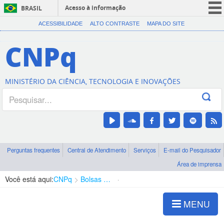
Acesso à informação
BRASIL
CORONAVÍRUS (COVID-19)
ACESSIBILIDADE
ALTO CONTRASTE
MAPA DO SITE
Participe
CNPq
Serviços
Legislação
MINISTÉRIO DA CIÊNCIA, TECNOLOGIA E INOVAÇÕES
Canais
Perguntas frequentes
Central de Atendimento
Serviços
E-mail do Pesquisador
Área de imprensa
Você está aqui:
CNPq
Bolsas e Auxílios Vigentes
Projetos de Pesquisa
MENU