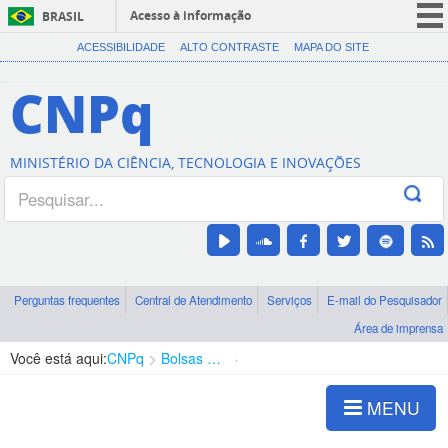
Acesso à informação
BRASIL
CORONAVÍRUS (COVID-19)
ACESSIBILIDADE
ALTO CONTRASTE
MAPA DO SITE
Participe
CNPq
Serviços
Legislação
MINISTÉRIO DA CIÊNCIA, TECNOLOGIA E INOVAÇÕES
Canais
Perguntas frequentes
Central de Atendimento
Serviços
E-mail do Pesquisador
Área de imprensa
Você está aqui:
CNPq
Bolsas e Auxílios Vigentes
Projetos de Pesquisa
MENU