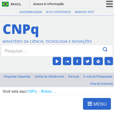
Acesso à informação
BRASIL
CORONAVÍRUS (COVID-19)
ACESSIBILIDADE
ALTO CONTRASTE
MAPA DO SITE
Participe
CNPq
Serviços
Legislação
MINISTÉRIO DA CIÊNCIA, TECNOLOGIA E INOVAÇÕES
Canais
Perguntas frequentes
Central de Atendimento
Serviços
E-mail do Pesquisador
Área de imprensa
Você está aqui:
CNPq
Bolsas e Auxílios Vigentes
Projetos de Pesquisa
MENU