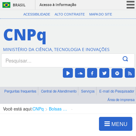
Acesso à informação
BRASIL
CORONAVÍRUS (COVID-19)
ACESSIBILIDADE
ALTO CONTRASTE
MAPA DO SITE
Participe
CNPq
Serviços
Legislação
MINISTÉRIO DA CIÊNCIA, TECNOLOGIA E INOVAÇÕES
Canais
Perguntas frequentes
Central de Atendimento
Serviços
E-mail do Pesquisador
Área de imprensa
Você está aqui:
CNPq
Bolsas e Auxílios Vigentes
Projetos de Pesquisa
MENU