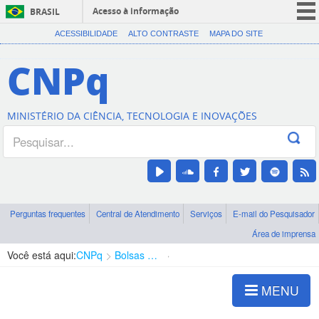
Acesso à informação
BRASIL
CORONAVÍRUS (COVID-19)
ACESSIBILIDADE
ALTO CONTRASTE
MAPA DO SITE
Participe
CNPq
Serviços
Legislação
MINISTÉRIO DA CIÊNCIA, TECNOLOGIA E INOVAÇÕES
Canais
Perguntas frequentes
Central de Atendimento
Serviços
E-mail do Pesquisador
Área de imprensa
Você está aqui:
CNPq
Bolsas e Auxílios Vigentes
Projetos de Pesquisa
MENU