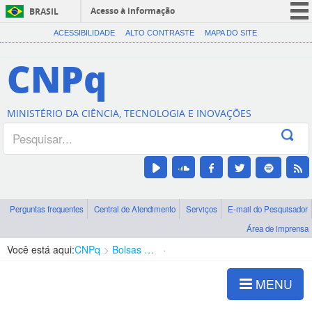
Acesso à informação
BRASIL
CORONAVÍRUS (COVID-19)
ACESSIBILIDADE
ALTO CONTRASTE
MAPA DO SITE
Participe
CNPq
Serviços
Legislação
MINISTÉRIO DA CIÊNCIA, TECNOLOGIA E INOVAÇÕES
Canais
Perguntas frequentes
Central de Atendimento
Serviços
E-mail do Pesquisador
Área de imprensa
Você está aqui:
CNPq
Bolsas e Auxílios Vigentes
Projetos de Pesquisa
MENU