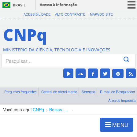
Acesso à informação
BRASIL
CORONAVÍRUS (COVID-19)
ACESSIBILIDADE
ALTO CONTRASTE
MAPA DO SITE
Participe
CNPq
Serviços
Legislação
MINISTÉRIO DA CIÊNCIA, TECNOLOGIA E INOVAÇÕES
Canais
Perguntas frequentes
Central de Atendimento
Serviços
E-mail do Pesquisador
Área de imprensa
Você está aqui:
CNPq
Bolsas e Auxílios Vigentes
Projetos de Pesquisa
MENU