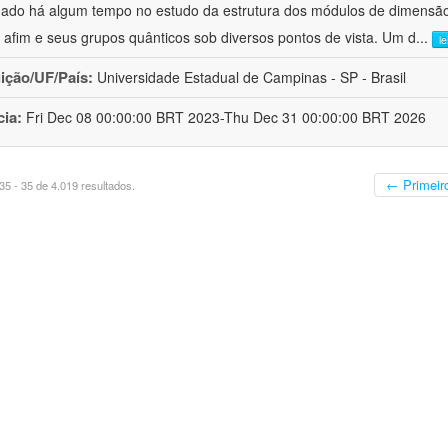
hado há algum tempo no estudo da estrutura dos módulos de dimensão
o afim e seus grupos quânticos sob diversos pontos de vista. Um d
...
l
uição/UF/País:
Universidade Estadual de Campinas - SP - Brasil
cia:
Fri Dec 08 00:00:00 BRT 2023-Thu Dec 31 00:00:00 BRT 2026
← Primeir
5 - 35 de 4.019 resultados.