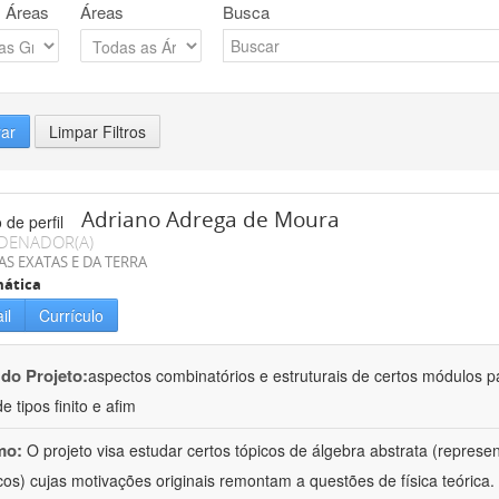
 Áreas
Áreas
Busca
rar
Limpar Filtros
Adriano Adrega de Moura
DENADOR(A)
AS EXATAS E DA TERRA
ática
il
Currículo
 do Projeto:
aspectos combinatórios e estruturais de certos módulos p
de tipos finito e afim
mo:
O projeto visa estudar certos tópicos de álgebra abstrata (repres
cos) cujas motivações originais remontam a questões de física teóric