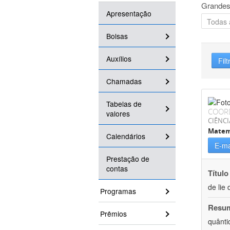
Grandes
Apresentação
Bolsas
Auxílios
Filt
Chamadas
Tabelas de
COOR
valores
CIÊNCI
Matem
Calendários
E-ma
Prestação de
contas
Título
de lie 
Programas
Resu
Prêmios
quânti