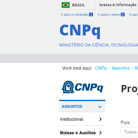
Acesso à informação
BRASIL
Ir para o conteúdo
1
Ir para o menu
2
Ir pa
CNPq
MINISTÉRIO DA CIÊNCIA, TECNOLOGI
Você está aqui:
CNPq
Assuntos
B
Pro
ASSUNTOS
Institucional
País
Bolsas e Auxílios