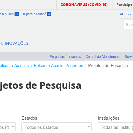
CORONAVÍRUS (COVID-19)
Participe
ra a busca
3
Ir para o rodapé
4
ACESSI
A E INOVAÇÕES
Perguntas frequentes
Central de Atendimento
Serv
olsas e Auxílios
Bolsas e Auxílios Vigentes
Projetos de Pesquisa
jetos de Pesquisa
Estados
Instituições