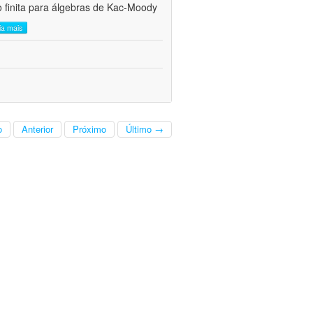
 finita para álgebras de Kac-Moody
eia mais
o
Anterior
Próximo
Último →