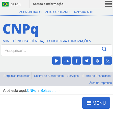
Acesso à informação
BRASIL
CORONAVÍRUS (COVID-19)
ACESSIBILIDADE
ALTO CONTRASTE
MAPA DO SITE
Participe
CNPq
Serviços
Legislação
MINISTÉRIO DA CIÊNCIA, TECNOLOGIA E INOVAÇÕES
Canais
Perguntas frequentes
Central de Atendimento
Serviços
E-mail do Pesquisador
Área de imprensa
Você está aqui:
CNPq
Bolsas e Auxílios Vigentes
Projetos de Pesquisa
MENU