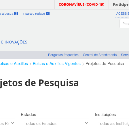
CORONAVÍRUS (COVID-19)
Participe
ra a busca
3
Ir para o rodapé
4
ACESSI
A E INOVAÇÕES
Perguntas frequentes
Central de Atendimento
Serv
olsas e Auxílios
Bolsas e Auxílios Vigentes
Projetos de Pesquisa
jetos de Pesquisa
Estados
Instituições