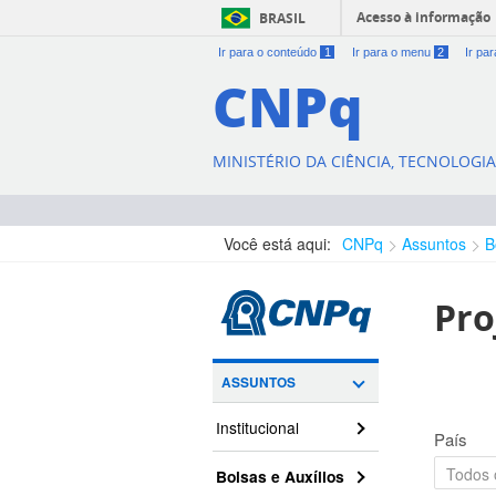
Acesso à informação
BRASIL
Ir para o conteúdo
1
Ir para o menu
2
Ir pa
CNPq
MINISTÉRIO DA CIÊNCIA, TECNOLOGI
Você está aqui:
CNPq
Assuntos
B
Pro
ASSUNTOS
Institucional
País
Bolsas e Auxílios