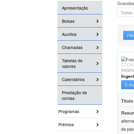
Grandes
Apresentação
Bolsas
Auxílios
Filt
Chamadas
Tabelas de
COOR
valores
ENGEN
Engenh
Calendários
E-ma
Prestação de
contas
Título
Programas
Resu
altern
Prêmios
da pav