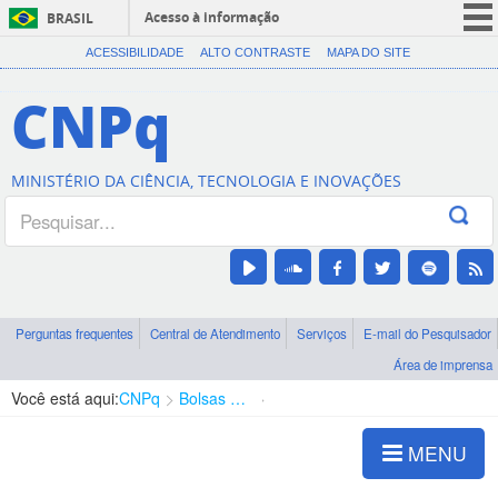
Acesso à informação
BRASIL
CORONAVÍRUS (COVID-19)
ACESSIBILIDADE
ALTO CONTRASTE
MAPA DO SITE
Participe
CNPq
Serviços
Legislação
MINISTÉRIO DA CIÊNCIA, TECNOLOGIA E INOVAÇÕES
Canais
Perguntas frequentes
Central de Atendimento
Serviços
E-mail do Pesquisador
Área de imprensa
Você está aqui:
CNPq
Bolsas e Auxílios Vigentes
Projetos de Pesquisa
MENU