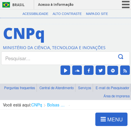
Acesso à informação
BRASIL
CORONAVÍRUS (COVID-19)
ACESSIBILIDADE
ALTO CONTRASTE
MAPA DO SITE
Participe
CNPq
Serviços
Legislação
MINISTÉRIO DA CIÊNCIA, TECNOLOGIA E INOVAÇÕES
Canais
Perguntas frequentes
Central de Atendimento
Serviços
E-mail do Pesquisador
Área de imprensa
Você está aqui:
CNPq
Bolsas e Auxílios Vigentes
Projetos de Pesquisa
MENU