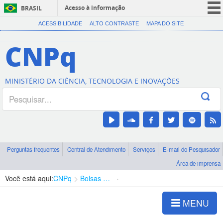
Acesso à informação
BRASIL
CORONAVÍRUS (COVID-19)
ACESSIBILIDADE
ALTO CONTRASTE
MAPA DO SITE
Participe
CNPq
Serviços
Legislação
MINISTÉRIO DA CIÊNCIA, TECNOLOGIA E INOVAÇÕES
Canais
Perguntas frequentes
Central de Atendimento
Serviços
E-mail do Pesquisador
Área de imprensa
Você está aqui:
CNPq
Bolsas e Auxílios Vigentes
Projetos de Pesquisa
MENU