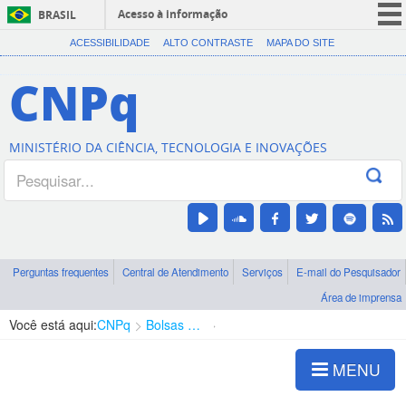
Acesso à informação
BRASIL
CORONAVÍRUS (COVID-19)
ACESSIBILIDADE
ALTO CONTRASTE
MAPA DO SITE
Participe
CNPq
Serviços
Legislação
MINISTÉRIO DA CIÊNCIA, TECNOLOGIA E INOVAÇÕES
Canais
Perguntas frequentes
Central de Atendimento
Serviços
E-mail do Pesquisador
Área de imprensa
Você está aqui:
CNPq
Bolsas e Auxílios Vigentes
Projetos de Pesquisa
MENU