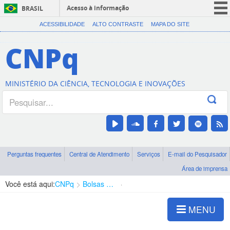
Acesso à informação
BRASIL
CORONAVÍRUS (COVID-19)
ACESSIBILIDADE
ALTO CONTRASTE
MAPA DO SITE
Participe
CNPq
Serviços
Legislação
MINISTÉRIO DA CIÊNCIA, TECNOLOGIA E INOVAÇÕES
Canais
Perguntas frequentes
Central de Atendimento
Serviços
E-mail do Pesquisador
Área de imprensa
Você está aqui:
CNPq
Bolsas e Auxílios Vigentes
Projetos de Pesquisa
MENU