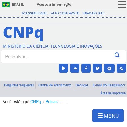
Acesso à informação
BRASIL
CORONAVÍRUS (COVID-19)
ACESSIBILIDADE
ALTO CONTRASTE
MAPA DO SITE
Participe
CNPq
Serviços
Legislação
MINISTÉRIO DA CIÊNCIA, TECNOLOGIA E INOVAÇÕES
Canais
Perguntas frequentes
Central de Atendimento
Serviços
E-mail do Pesquisador
Área de imprensa
Você está aqui:
CNPq
Bolsas e Auxílios Vigentes
Projetos de Pesquisa
MENU