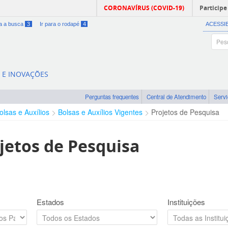
CORONAVÍRUS (COVID-19)
Participe
ra a busca
3
Ir para o rodapé
4
ACESSI
A E INOVAÇÕES
Perguntas frequentes
Central de Atendimento
Serv
olsas e Auxílios
Bolsas e Auxílios Vigentes
Projetos de Pesquisa
jetos de Pesquisa
Estados
Instituições