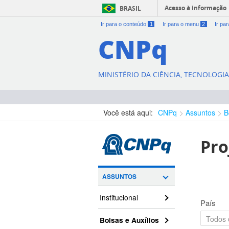
Acesso à informação
BRASIL
Ir para o conteúdo
1
Ir para o menu
2
Ir pa
CNPq
MINISTÉRIO DA CIÊNCIA, TECNOLOGI
Você está aqui:
CNPq
Assuntos
B
Pro
ASSUNTOS
Institucional
País
Bolsas e Auxílios