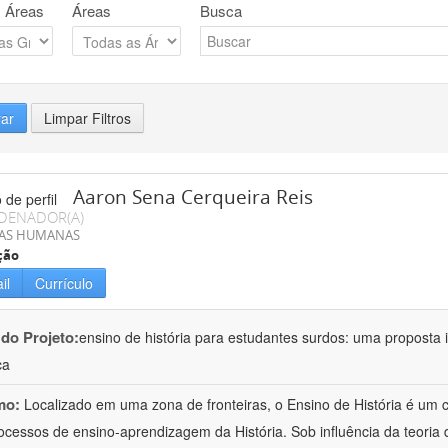
 Áreas
Áreas
Busca
rar
Limpar Filtros
Aaron Sena Cerqueira Reis
DENADOR(A)
IAS HUMANAS
ção
il
Currículo
 do Projeto:
ensino de história para estudantes surdos: uma proposta i
ca
mo:
Localizado em uma zona de fronteiras, o Ensino de História é um
ocessos de ensino-aprendizagem da História. Sob influência da teoria d