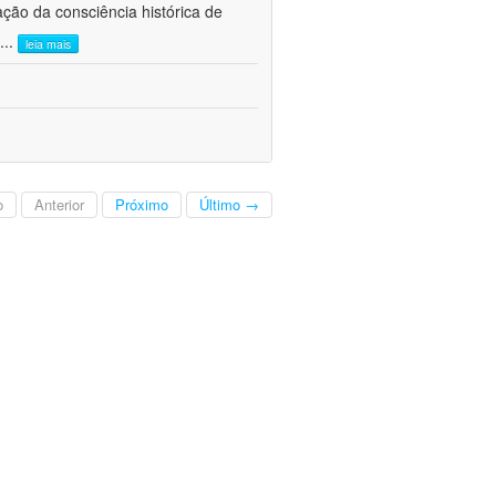
ão da consciência histórica de
...
leia mais
o
Anterior
Próximo
Último →