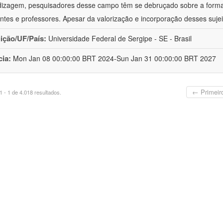
izagem, pesquisadores desse campo têm se debruçado sobre a formaç
ntes e professores. Apesar da valorização e incorporação desses sujei
uição/UF/País:
Universidade Federal de Sergipe - SE - Brasil
cia:
Mon Jan 08 00:00:00 BRT 2024-Sun Jan 31 00:00:00 BRT 2027
← Primeir
 - 1 de 4.018 resultados.