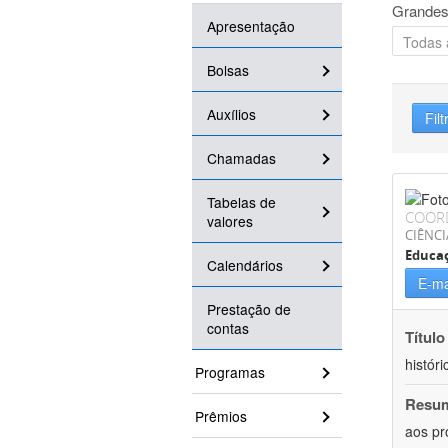
Grandes
Apresentação
Bolsas
Auxílios
Filt
Chamadas
Tabelas de
COOR
valores
CIÊNC
Educa
Calendários
E-ma
Prestação de
contas
Título
históri
Programas
Resu
Prêmios
aos pr