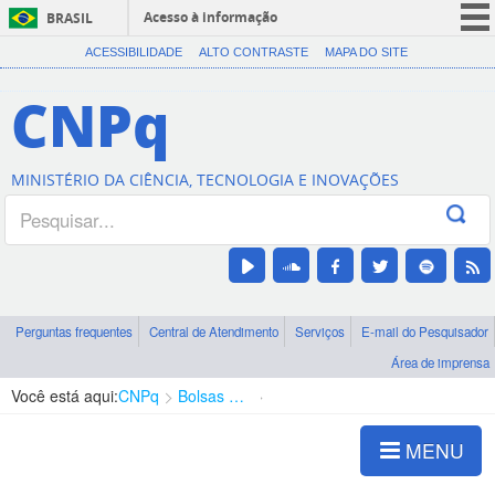
Acesso à informação
BRASIL
CORONAVÍRUS (COVID-19)
ACESSIBILIDADE
ALTO CONTRASTE
MAPA DO SITE
Participe
CNPq
Serviços
Legislação
MINISTÉRIO DA CIÊNCIA, TECNOLOGIA E INOVAÇÕES
Canais
Perguntas frequentes
Central de Atendimento
Serviços
E-mail do Pesquisador
Área de imprensa
Você está aqui:
CNPq
Bolsas e Auxílios Vigentes
Projetos de Pesquisa
MENU