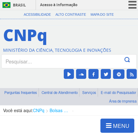
Acesso à informação
BRASIL
CORONAVÍRUS (COVID-19)
ACESSIBILIDADE
ALTO CONTRASTE
MAPA DO SITE
Participe
CNPq
Serviços
Legislação
MINISTÉRIO DA CIÊNCIA, TECNOLOGIA E INOVAÇÕES
Canais
Perguntas frequentes
Central de Atendimento
Serviços
E-mail do Pesquisador
Área de imprensa
Você está aqui:
CNPq
Bolsas e Auxílios Vigentes
Projetos de Pesquisa
MENU