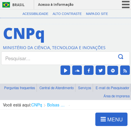
Acesso à informação
BRASIL
CORONAVÍRUS (COVID-19)
ACESSIBILIDADE
ALTO CONTRASTE
MAPA DO SITE
Participe
CNPq
Serviços
Legislação
MINISTÉRIO DA CIÊNCIA, TECNOLOGIA E INOVAÇÕES
Canais
Perguntas frequentes
Central de Atendimento
Serviços
E-mail do Pesquisador
Área de imprensa
Você está aqui:
CNPq
Bolsas e Auxílios Vigentes
Projetos de Pesquisa
MENU