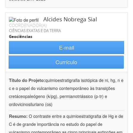
Alcides Nobrega Sial
COORDENADOR(A)
CIÊNCIAS EXATAS E DA TERRA
Geociências
E-mail
Currículo
Título do Projeto:
quimioestratigrafia isotópica de ni, hg, n e
c e o papel do vulcanismo contemporâneo às transições
cretáceopaleógeno (k/pg), permianotriássico (p-tr) e
ordovicinosiluriano (os)
Resumo:
O contraste entre a quimioestratigrafia de Hg e de
C é de grande importância no estudo do papel de
vulcanismo contemporâneo as cinco principais extinções em