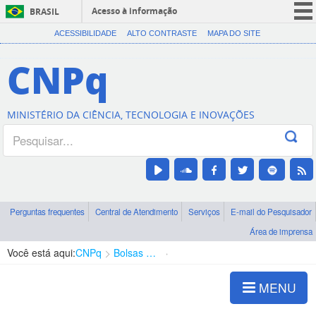
Acesso à informação
BRASIL
CORONAVÍRUS (COVID-19)
ACESSIBILIDADE
ALTO CONTRASTE
MAPA DO SITE
Participe
CNPq
Serviços
Legislação
MINISTÉRIO DA CIÊNCIA, TECNOLOGIA E INOVAÇÕES
Canais
Perguntas frequentes
Central de Atendimento
Serviços
E-mail do Pesquisador
Área de imprensa
Você está aqui:
CNPq
Bolsas e Auxílios Vigentes
Projetos de Pesquisa
MENU