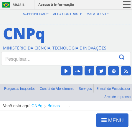
Acesso à informação
BRASIL
CORONAVÍRUS (COVID-19)
ACESSIBILIDADE
ALTO CONTRASTE
MAPA DO SITE
Participe
CNPq
Serviços
Legislação
MINISTÉRIO DA CIÊNCIA, TECNOLOGIA E INOVAÇÕES
Canais
Perguntas frequentes
Central de Atendimento
Serviços
E-mail do Pesquisador
Área de imprensa
Você está aqui:
CNPq
Bolsas e Auxílios Vigentes
Projetos de Pesquisa
MENU