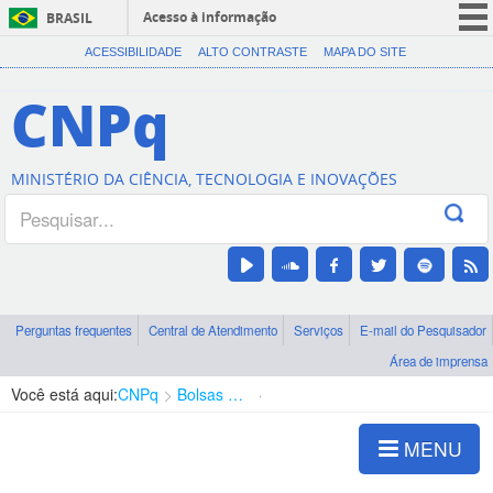
Acesso à informação
BRASIL
CORONAVÍRUS (COVID-19)
ACESSIBILIDADE
ALTO CONTRASTE
MAPA DO SITE
Participe
CNPq
Serviços
Legislação
MINISTÉRIO DA CIÊNCIA, TECNOLOGIA E INOVAÇÕES
Canais
Perguntas frequentes
Central de Atendimento
Serviços
E-mail do Pesquisador
Área de imprensa
Você está aqui:
CNPq
Bolsas e Auxílios Vigentes
Projetos de Pesquisa
MENU